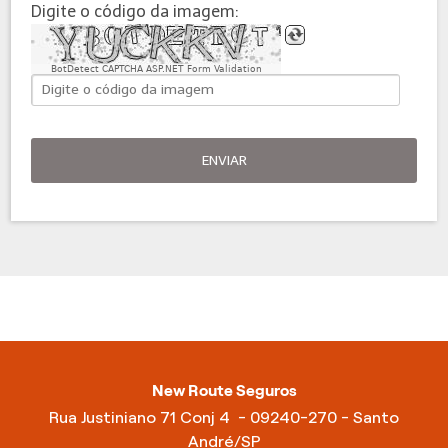
Digite o código da imagem:
BotDetect CAPTCHA ASP.NET Form Validation
ENVIAR
New Route Seguros
Rua Justiniano 71 Conj 4 - 09240-270 - Santo
André/SP